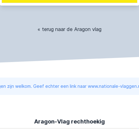
« terug naar de Aragon vlag
en zijn welkom. Geef echter een link naar www.nationale-vlaggen.n
Aragon-Vlag rechthoekig