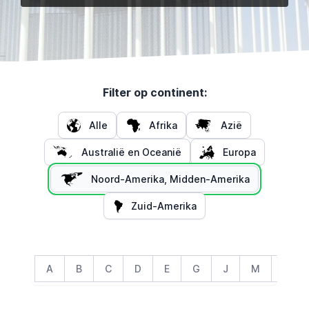
Filter op continent:
Alle
Afrika
Azië
Australië en Oceanië
Europa
Noord-Amerika, Midden-Amerika
Zuid-Amerika
A
B
C
D
E
G
J
M
N