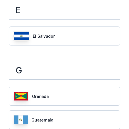
E
El Salvador
G
Grenada
Guatemala