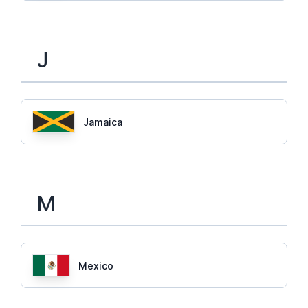
J
Jamaica
M
Mexico