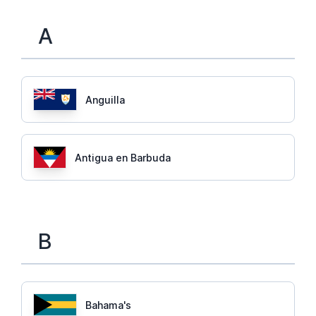
A
Anguilla
Antigua en Barbuda
B
Bahama's