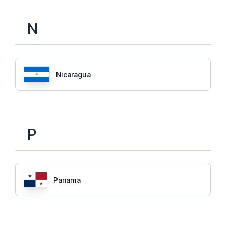
N
Nicaragua
P
Panama