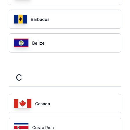
Barbados
Belize
C
Canada
Costa Rica