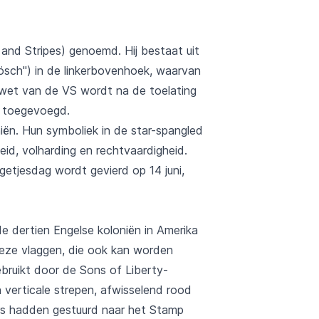
and Stripes) genoemd. Hij bestaat uit
Gösch") in de linkerbovenhoek, waarvan
wet van de VS wordt na de toelating
r toegevoegd.
iën. Hun symboliek in de star-spangled
id, volharding en rechtvaardigheid.
etjesdag wordt gevierd op 14 juni,
 dertien Engelse koloniën in Amerika
 deze vlaggen, die ook kan worden
ebruikt door de Sons of Liberty-
 verticale strepen, afwisselend rood
rs hadden gestuurd naar het Stamp