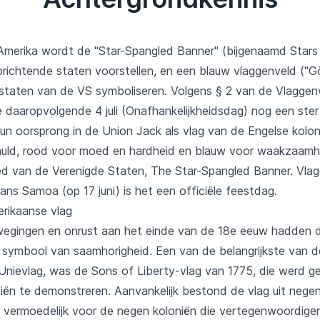
merika wordt de "Star-Spangled Banner" (bijgenaamd Stars 
oprichtende staten voorstellen, en een blauw vlaggenveld ("
staten van de VS symboliseren. Volgens § 2 van de Vlaggen
 daaropvolgende 4 juli (Onafhankelijkheidsdag) nog een ste
un oorsprong in de Union Jack als vlag van de Engelse kolon
chuld, rood voor moed en hardheid en blauw voor waakzaamhe
ed van de Verenigde Staten, The Star-Spangled Banner. Vlagg
ans Samoa (op 17 juni) is het een officiële feestdag.
rikaanse vlag
wegingen en onrust aan het einde van de 18e eeuw hadden de
als symbool van saamhorigheid. Een van de belangrijkste van
 Unievlag, was de Sons of Liberty-vlag van 1775, die werd g
iën te demonstreren. Aanvankelijk bestond de vlag uit negen
n vermoedelijk voor de negen koloniën die vertegenwoordige