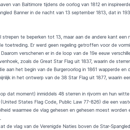
en van Baltimore tijdens de oorlog van 1812 en inspireerd
pangled Banner in de nacht van 13 september 1813, dat in 19
l strepen te beperken tot 13, maar aan de andere kant een 
e toetreding. Er werd geen regeling getroffen voor de vormin
). Daarom verschenen er in de loop van de 19e eeuw verschil
bovenhoek, zoals de Great Star Flag uit 1837, waarin de sterr
die aan het begin van de Burgeroorlog in 1861 wapperde en d
nlijk in het ontwerp van de 38 Star Flag uit 1877, waarin ee
p dat moment) inmiddels 48 sterren in rijvorm en hun witte k
(United States Flag Code, Public Law 77-826) die een vast
elheid waarmee de vlag gehesen en gehesen moest worden e
.
at de vlag van de Verenigde Naties boven de Star-Spangle