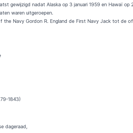
aatst gewijzigd nadat Alaska op 3 januari 1959 en Hawaï op 2
aten waren uitgeroepen.
f the Navy Gordon R. England de First Navy Jack tot de of
e
779-1843)
kse dageraad,