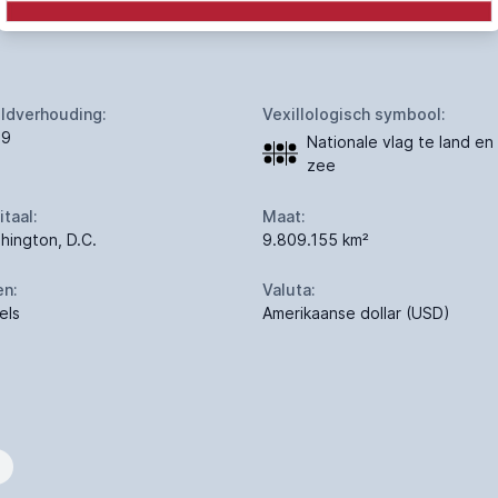
ldverhouding:
Vexillologisch symbool:
19
Nationale vlag te land en
zee
itaal:
Maat:
hington, D.C.
9.809.155 km²
en:
Valuta:
els
Amerikaanse dollar (USD)