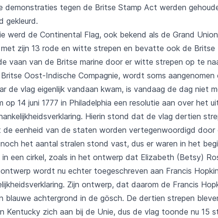
 demonstraties tegen de Britse Stamp Act werden gehouden.
d gekleurd.
ie werd de Continental Flag, ook bekend als de Grand Union 
met zijn 13 rode en witte strepen en bevatte ook de Britse 
de vaan van de Britse marine door er witte strepen op te na
de Britse Oost-Indische Compagnie, wordt soms aangenomen d
r de vlag eigenlijk vandaan kwam, is vandaag de dag niet me
 14 juni 1777 in Philadelphia een resolutie aan over het uit
hankelijkheidsverklaring. Hierin stond dat de vlag dertien s
t de eenheid van de staten worden vertegenwoordigd door de
noch het aantal stralen stond vast, dus er waren in het begi
f in een cirkel, zoals in het ontwerp dat Elizabeth (Betsy) Ro
t ontwerp wordt nu echter toegeschreven aan Francis Hopkin
jkheidsverklaring. Zijn ontwerp, dat daarom de Francis Ho
n blauwe achtergrond in de gösch. De dertien strepen blev
Kentucky zich aan bij de Unie, dus de vlag toonde nu 15 ster