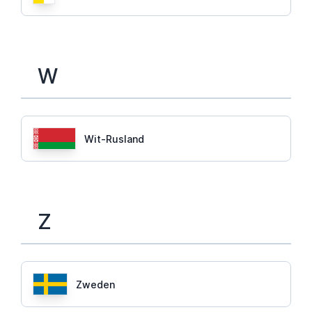
W
Wit-Rusland
Z
Zweden