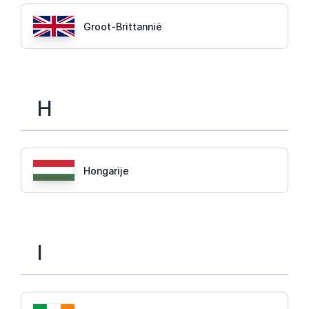
Groot-Brittannië
H
Hongarije
I