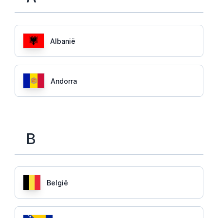
Albanië
Andorra
B
België