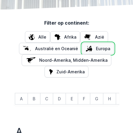
Filter op continent:
Alle
Afrika
Azië
Australië en Oceanië
Europa
Noord-Amerika, Midden-Amerika
Zuid-Amerika
A
B
C
D
E
F
G
H
I
A