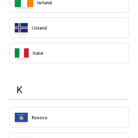
Ierland
IJsland
Italië
K
Kosovo