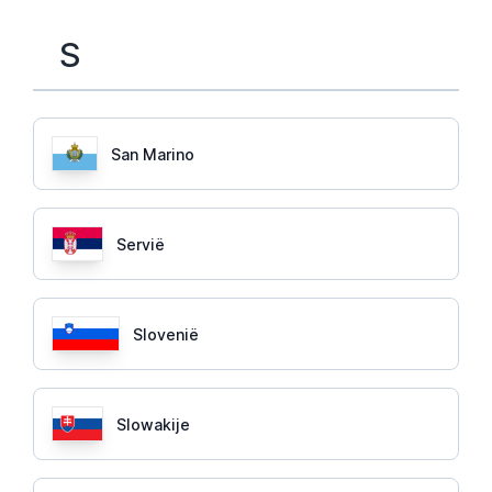
S
San Marino
Servië
Slovenië
Slowakije