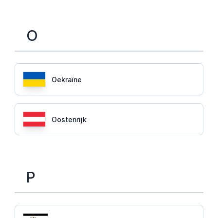
O
Oekraïne
Oostenrijk
P