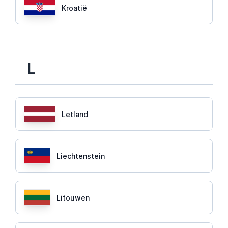
Kroatië
L
Letland
Liechtenstein
Litouwen