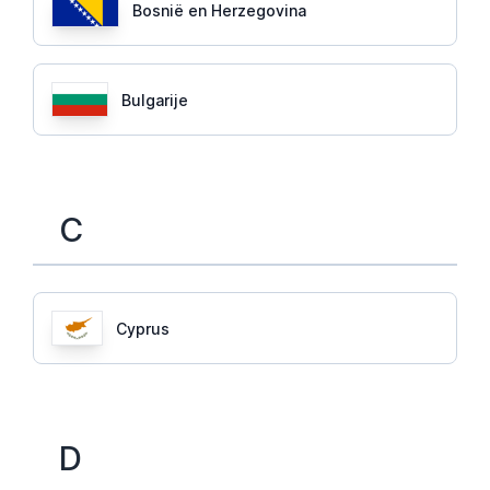
Bosnië en Herzegovina
Bulgarije
C
Cyprus
D