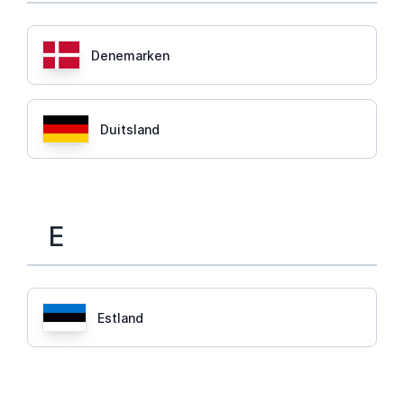
Denemarken
Duitsland
E
Estland