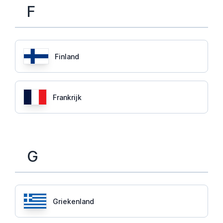
F
Finland
Frankrijk
G
Griekenland