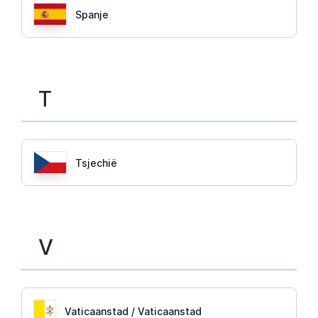
Spanje
T
Tsjechië
V
Vaticaanstad / Vaticaanstad