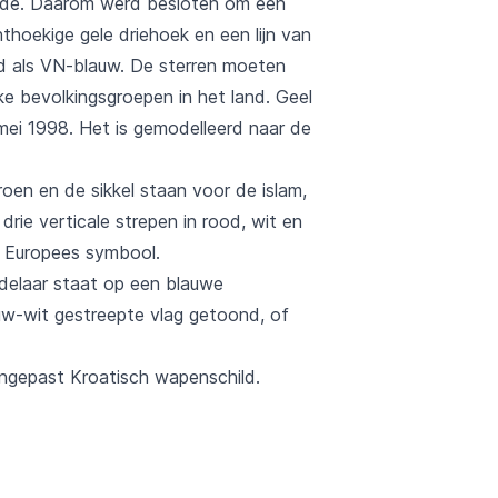
igde. Daarom werd besloten om een
hoekige gele driehoek en een lijn van
nd als VN-blauw. De sterren moeten
ke bevolkingsgroepen in het land. Geel
mei 1998. Het is gemodelleerd naar de
oen en de sikkel staan voor de islam,
rie verticale strepen in rood, wit en
n Europees symbool.
adelaar staat op een blauwe
uw-wit gestreepte vlag getoond, of
ngepast Kroatisch wapenschild.