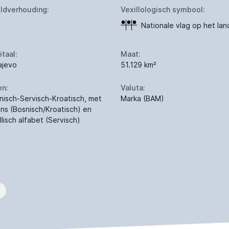
ldverhouding:
Vexillologisch symbool:
Nationale vlag op het lan
itaal:
Maat:
ajevo
51.129 km²
en:
Valuta:
nisch-Servisch-Kroatisch, met
Marka (BAM)
ijns (Bosnisch/Kroatisch) en
llisch alfabet (Servisch)