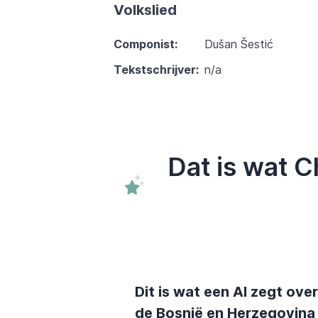
Volkslied
Componist:
Dušan Šestić
Tekstschrijver:
n/a
Dat is wat 
Dit is wat een AI zegt over
de Bosnië en Herzegovina