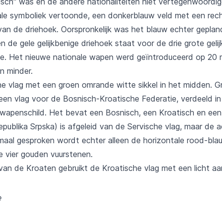
isch" was en de andere nationaliteiten niet vertegenwoord
le symboliek vertoonde, een donkerblauw veld met een recht
e van de driehoek. Oorspronkelijk was het blauw echter gepla
de gele gelijkbenige driehoek staat voor de drie grote gelij
de. Het nieuwe nationale wapen werd geïntroduceerd op 20 
n minder.
e vlag met een groen omrande witte sikkel in het midden. Gr
een vlag voor de Bosnisch-Kroatische Federatie, verdeeld in d
 wapenschild. Het bevat een Bosnisch, een Kroatisch en ee
publika Srpska) is afgeleid van de Servische vlag, maar de 
aal gesproken wordt echter alleen de horizontale rood-bla
e vier gouden vuurstenen.
an de Kroaten gebruikt de Kroatische vlag met een licht aa
e