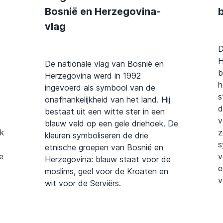
Bosnië en Herzegovina-
b
vlag
D
H
De nationale vlag van Bosnië en
b
Herzegovina werd in 1992
h
ingevoerd als symbool van de
s
onafhankelijkheid van het land. Hij
d
bestaat uit een witte ster in een
v
blauw veld op een gele driehoek. De
ek
z
kleuren symboliseren de drie
s
etnische groepen van Bosnië en
e
v
Herzegovina: blauw staat voor de
e
moslims, geel voor de Kroaten en
v
wit voor de Serviërs.