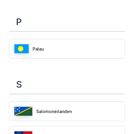
P
Palau
S
Salomoneilanden