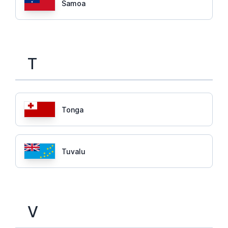
Samoa
T
Tonga
Tuvalu
V