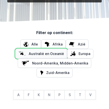
Filter op continent:
Alle
Afrika
Azië
Australië en Oceanië
Europa
Noord-Amerika, Midden-Amerika
Zuid-Amerika
A
F
K
N
P
S
T
V