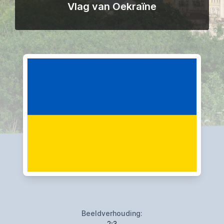
Vlag van Oekraïne
Beeldverhouding:
2:3