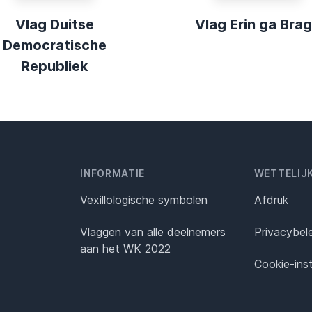
Vlag Duitse
Vlag Erin ga Bra
Democratische
Republiek
INFORMATIE
WETTELIJ
Vexillologische symbolen
Afdruk
Vlaggen van alle deelnemers
Privacybel
aan het WK 2022
Cookie-inst