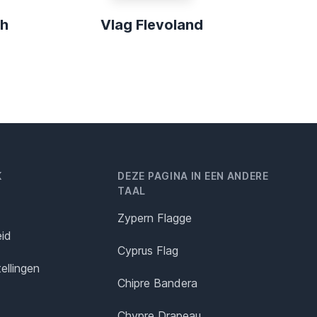
gh
Vlag Flevoland
K
DEZE PAGINA IN EEN ANDERE
TAAL
Zypern Flagge
eid
Cyprus Flag
ellingen
Chipre Bandera
Chypre Drapeau