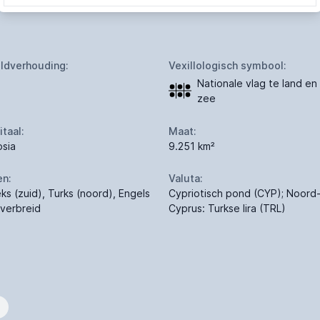
ldverhouding:
Vexillologisch symbool:
Nationale vlag te land en
zee
itaal:
Maat:
osia
9.251 km²
en:
Valuta:
eks (zuid), Turks (noord), Engels
Cypriotisch pond (CYP); Noord
dverbreid
Cyprus: Turkse lira (TRL)