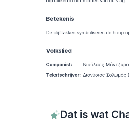
olijftakken in het midden van de vlag.
Betekenis
De olijftakken symboliseren de hoop op
Volkslied
Componist:
Νικόλαος Μάντζαρος
Tekstschrijver:
Διονύσιος Σολωμός (
Dat is wat Ch