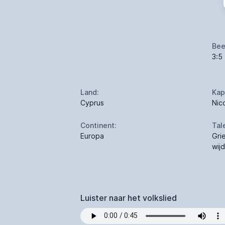
Bee
3:5
Land:
Kap
Cyprus
Nic
Continent:
Tal
Europa
Gri
wij
Luister naar het volkslied