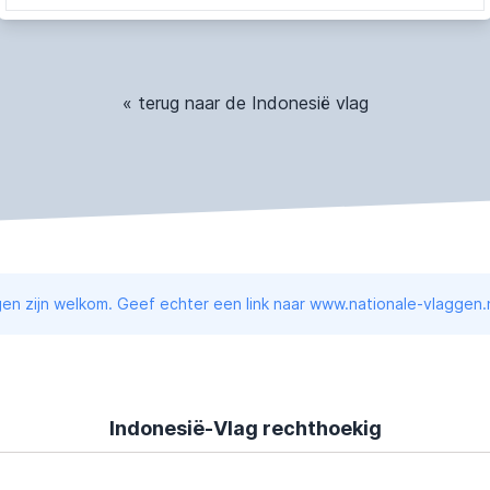
« terug naar de Indonesië vlag
en zijn welkom. Geef echter een link naar www.nationale-vlaggen.n
Indonesië-Vlag rechthoekig