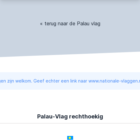
« terug naar de Palau vlag
en zijn welkom. Geef echter een link naar www.nationale-vlaggen.n
Palau-Vlag rechthoekig