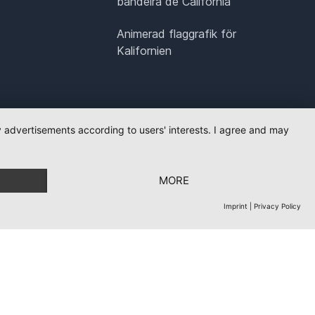
bandeira de Califórnia
Animerad flaggrafik för
Kalifornien
ay advertisements according to users' interests. I agree and may
MORE
Imprint
|
Privacy Policy