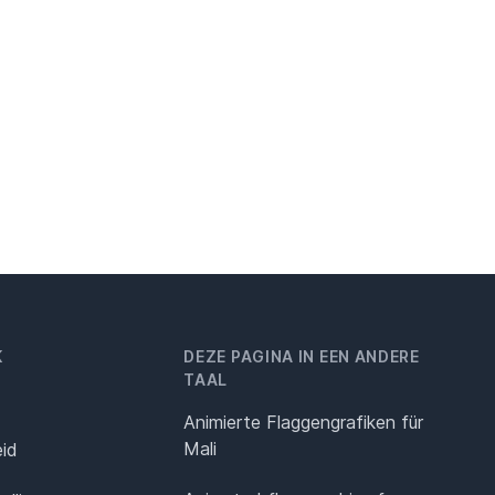
K
DEZE PAGINA IN EEN ANDERE
TAAL
Animierte Flaggengrafiken für
Mali
eid