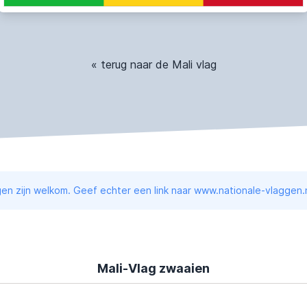
« terug naar de Mali vlag
en zijn welkom. Geef echter een link naar www.nationale-vlaggen.n
Mali-Vlag zwaaien