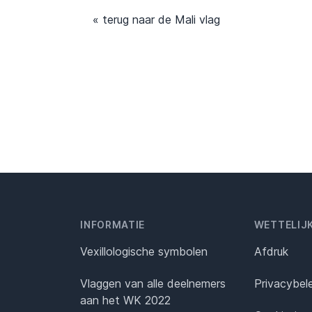
« terug naar de Mali vlag
INFORMATIE
WETTELIJ
Vexillologische symbolen
Afdruk
Vlaggen van alle deelnemers
Privacybel
aan het WK 2022