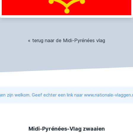
« terug naar de Midi-Pyrénées vlag
en zijn welkom. Geef echter een link naar www.nationale-vlaggen.n
Midi-Pyrénées-Vlag zwaaien