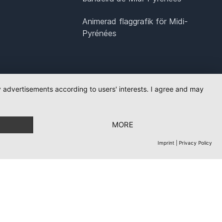
Animerad flaggrafik för Midi-
Pyrénées
ay advertisements according to users' interests. I agree and may
MORE
Imprint
|
Privacy Policy