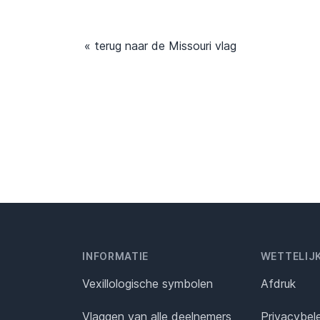
« terug naar de Missouri vlag
INFORMATIE
WETTELIJ
Vexillologische symbolen
Afdruk
Vlaggen van alle deelnemers
Privacybel