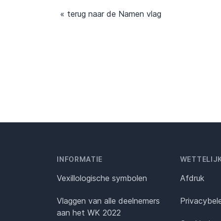
« terug naar de Namen vlag
INFORMATIE
WETTELIJ
Vexillologische symbolen
Afdruk
Vlaggen van alle deelnemers
Privacybel
aan het WK 2022