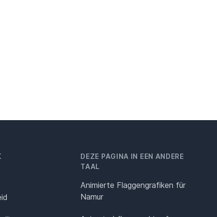
K
DEZE PAGINA IN EEN ANDERE
TAAL
Animierte Flaggengrafiken für
Namur
eid