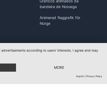
Gráficos animados da
bandeira de Noruega
Animerad flaggrafik för
Norge
ay advertisements according to users' interests. I agree and may
MORE
Imprint
|
Privacy Policy