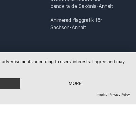
bandeira de Saxónia-Anhalt
Animerad flaggrafik för
Sachsen-Anhalt
ay advertisements according to users' interests. I agree and may
MORE
Imprint
|
Privacy Policy