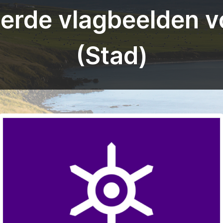
rde vlagbeelden v
(Stad)