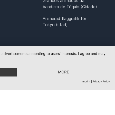
Gráficos animados da
bandeira de Tóquio (Cidade)
Animerad flaggrafik för
Tokyo (stad)
ay advertisements according to users' interests. I agree and may
MORE
Imprint
|
Privacy Policy