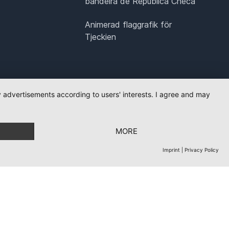
bandeira de República Checa
Animerad flaggrafik för
Tjeckien
ay advertisements according to users' interests. I agree and may
MORE
Imprint
|
Privacy Policy