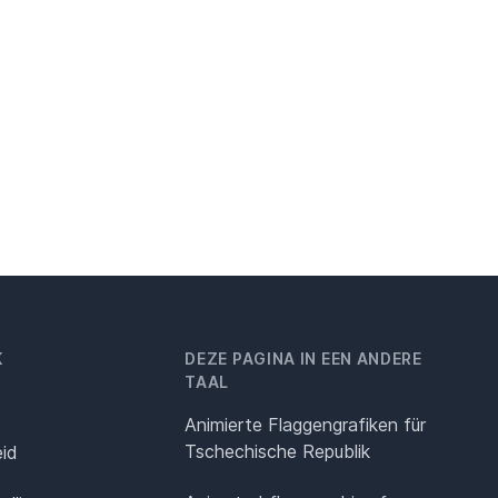
K
DEZE PAGINA IN EEN ANDERE
TAAL
Animierte Flaggengrafiken für
Tschechische Republik
eid