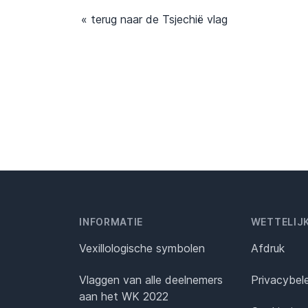
« terug naar de Tsjechië vlag
INFORMATIE
WETTELIJ
Vexillologische symbolen
Afdruk
Vlaggen van alle deelnemers
Privacybel
aan het WK 2022