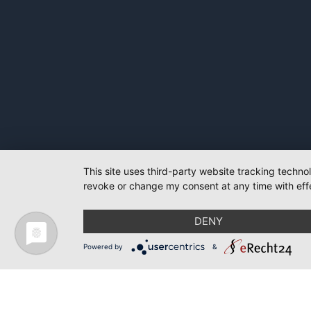
This site uses third-party website tracking techno
revoke or change my consent at any time with effe
DENY
Powered by
&