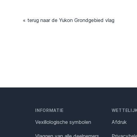
« terug naar de Yukon Grondgebied vlag
INFORMATIE
WETTELIJ
Vexillologische symbolen
Afdruk
Vlaggen van alle deelnemers
Privacybel