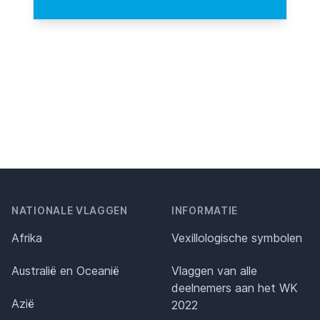
NATIONALE VLAGGEN
INFORMATIE
Afrika
Vexillologische symbolen
Australië en Oceanië
Vlaggen van alle
deelnemers aan het WK
Azië
2022