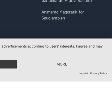
bandeira de Arábia Saudita
Animerad flaggrafik för
Saudiarabien
ay advertisements according to users' interests. I agree and may
MORE
Imprint
|
Privacy Policy