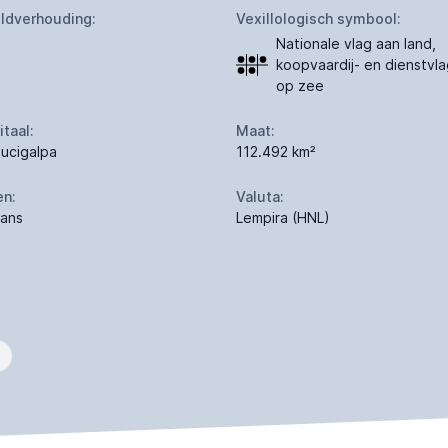
ldverhouding:
Vexillologisch symbool:
Nationale vlag aan land,
koopvaardij- en dienstvl
op zee
itaal:
Maat:
ucigalpa
112.492 km²
en:
Valuta:
ans
Lempira (HNL)