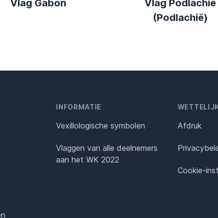
Vlag Gabon
Vlag Podlachië
(Podlachië)
INFORMATIE
WETTELIJ
Vexillologische symbolen
Afdruk
Vlaggen van alle deelnemers
Privacybel
aan het WK 2022
Cookie-inst
en