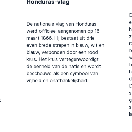
Honduras-vlag
D
e
De nationale vlag van Honduras
h
werd officieel aangenomen op 18
z
maart 1866. Hij bestaat uit drie
r
even brede strepen in blauw, wit en
b
blauw, verbonden door een rood
w
kruis. Het kruis vertegenwoordigt
b
de eenheid van de natie en wordt
h
beschouwd als een symbool van
d
vrijheid en onafhankelijkheid.
D
s
t
g
s
.
l