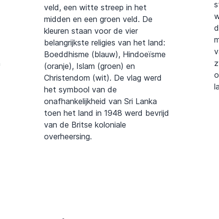
s
veld, een witte streep in het
w
midden en een groen veld. De
d
kleuren staan voor de vier
m
belangrijkste religies van het land:
v
Boeddhisme (blauw), Hindoeïsme
n
z
(oranje), Islam (groen) en
o
Christendom (wit). De vlag werd
l
het symbool van de
onafhankelijkheid van Sri Lanka
toen het land in 1948 werd bevrijd
van de Britse koloniale
overheersing.