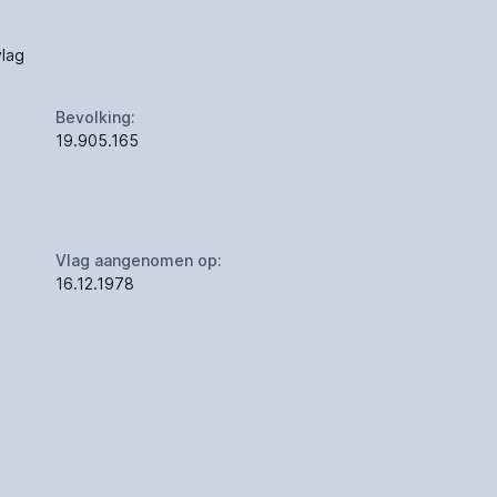
lag
Bevolking:
19.905.165
Vlag aangenomen op:
16.12.1978