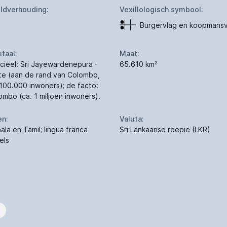
ldverhouding:
Vexillologisch symbool:
Burgervlag en koopmansv
itaal:
Maat:
icieel: Sri Jayewardenepura -
65.610 km²
te (aan de rand van Colombo,
 100.000 inwoners); de facto:
ombo (ca. 1 miljoen inwoners).
en:
Valuta:
ala en Tamil; lingua franca
Sri Lankaanse roepie (LKR)
els