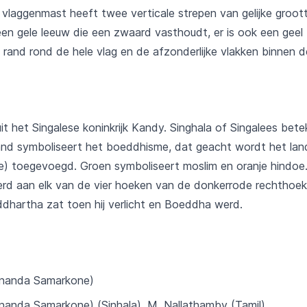
vlaggenmast heeft twee verticale strepen van gelijke grootte
n gele leeuw die een zwaard vasthoudt, er is ook een geel b
 rand rond de hele vlag en de afzonderlijke vlakken binnen d
it het Singalese koninkrijk Kandy. Singhala of Singalees bet
rand symboliseert het boeddhisme, dat geacht wordt het la
je) toegevoegd. Groen symboliseert moslim en oranje hindoe.
werd aan elk van de vier hoeken van de donkerrode rechthoe
dhartha zat toen hij verlicht en Boeddha werd.
anda Samarkone)
da Samarkone) (Sinhala), M. Nallathamby (Tamil)