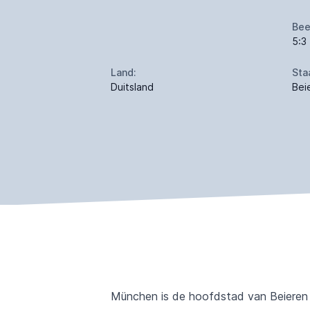
Bee
5:3
Land:
Sta
Duitsland
Bei
München is de hoofdstad van Beieren e