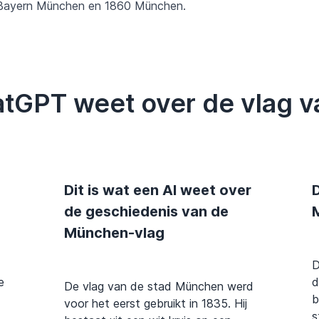
 Bayern München en 1860 München.
hatGPT weet over de vlag 
Dit is wat een AI weet over
D
de geschiedenis van de
München-vlag
D
e
d
De vlag van de stad München werd
b
voor het eerst gebruikt in 1835. Hij
s