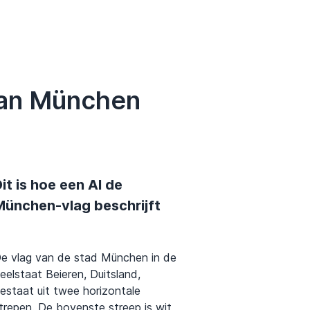
van München
it is hoe een AI de
München-vlag beschrijft
e vlag van de stad München in de
eelstaat Beieren, Duitsland,
estaat uit twee horizontale
trepen. De bovenste streep is wit