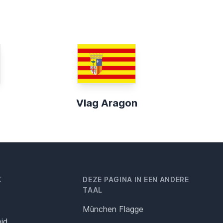
Vlag Aragon
K
DEZE PAGINA IN EEN ANDERE
TAAL
München Flagge
eid