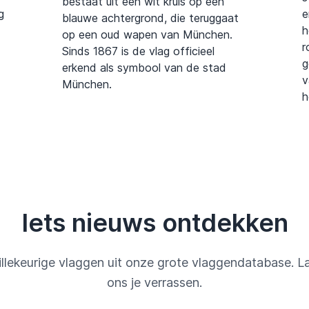
bestaat uit een wit kruis op een
g
e
blauwe achtergrond, die teruggaat
h
op een oud wapen van München.
r
Sinds 1867 is de vlag officieel
g
erkend als symbool van de stad
v
München.
h
Iets nieuws ontdekken
llekeurige vlaggen uit onze grote vlaggendatabase. L
ons je verrassen.