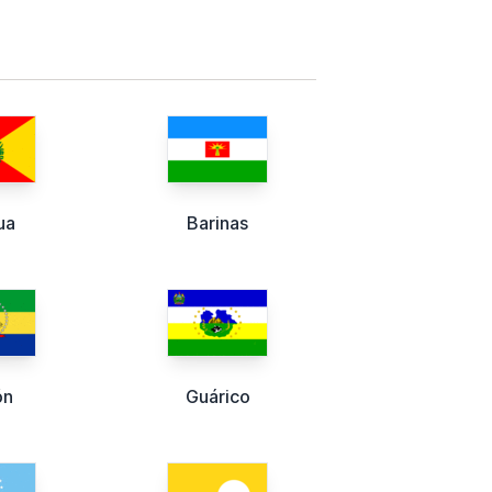
ua
Barinas
ón
Guárico