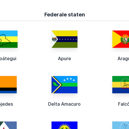
Federale staten
oátegui
Apure
Arag
jedes
Delta Amacuro
Falc