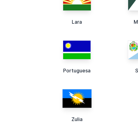
Lara
M
Portuguesa
S
Zulia