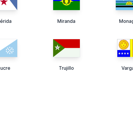
érida
Miranda
Mona
ucre
Trujillo
Varg