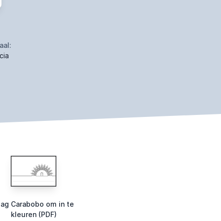
aal:
cia
lag Carabobo om in te
kleuren (PDF)