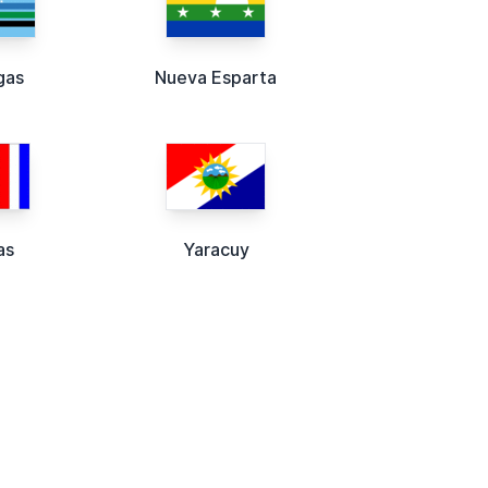
gas
Nueva Esparta
as
Yaracuy