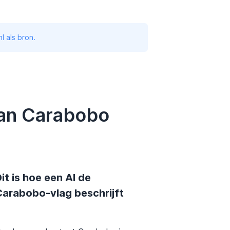
l als bron.
van Carabobo
it is hoe een AI de
Carabobo-vlag beschrijft