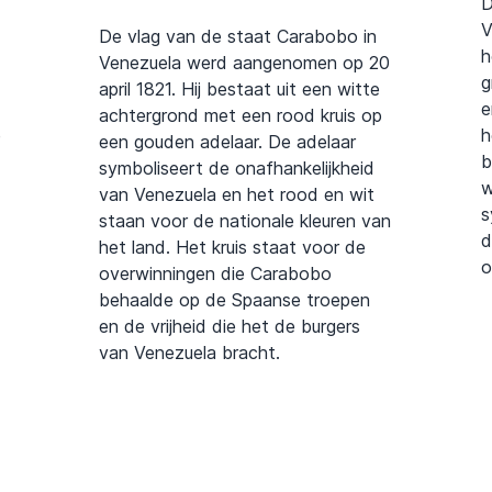
D
V
De vlag van de staat Carabobo in
h
Venezuela werd aangenomen op 20
g
april 1821. Hij bestaat uit een witte
e
achtergrond met een rood kruis op
e
h
een gouden adelaar. De adelaar
b
symboliseert de onafhankelijkheid
w
van Venezuela en het rood en wit
s
staan voor de nationale kleuren van
d
het land. Het kruis staat voor de
o
overwinningen die Carabobo
behaalde op de Spaanse troepen
en de vrijheid die het de burgers
van Venezuela bracht.