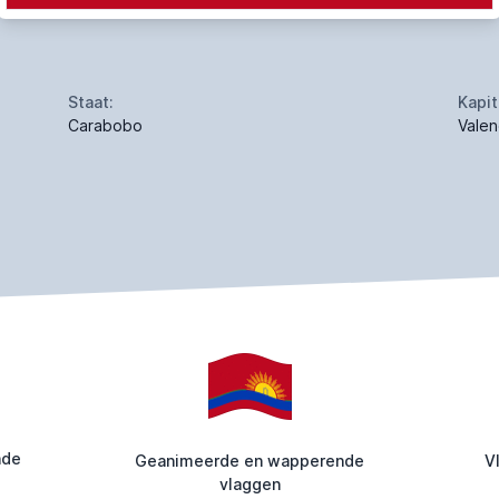
Staat:
Kapit
Carabobo
Valen
nde
Geanimeerde en wapperende
V
vlaggen