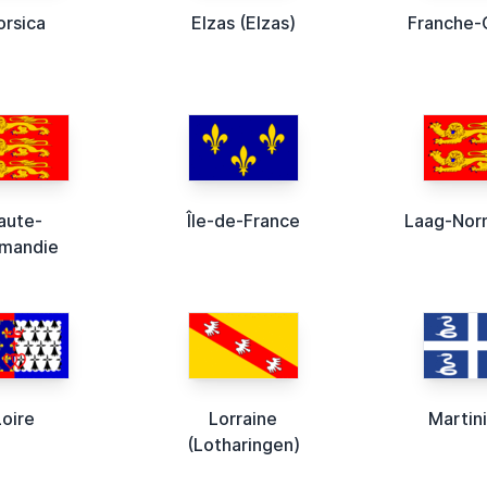
orsica
Elzas (Elzas)
Franche
aute-
Île-de-France
Laag-Nor
mandie
Loire
Lorraine
Martin
(Lotharingen)