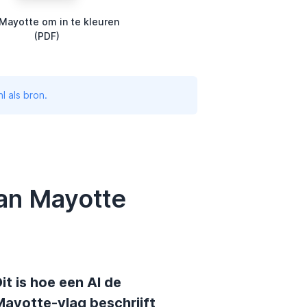
Mayotte om in te kleuren
(PDF)
l als bron.
van Mayotte
it is hoe een AI de
Mayotte-vlag beschrijft