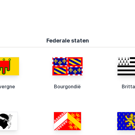
Federale staten
vergne
Bourgondië
Britt