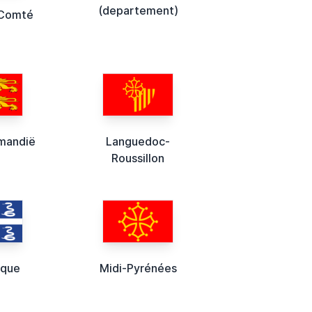
(departement)
-Comté
mandië
Languedoc-
Roussillon
ique
Midi-Pyrénées