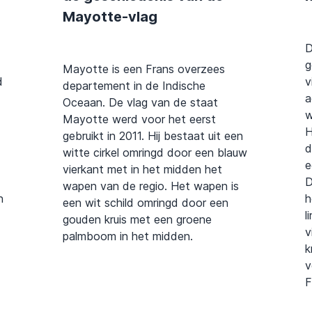
Mayotte-vlag
D
g
Mayotte is een Frans overzees
d
v
departement in de Indische
a
Oceaan. De vlag van de staat
w
Mayotte werd voor het eerst
H
gebruikt in 2011. Hij bestaat uit een
d
witte cirkel omringd door een blauw
e
vierkant met in het midden het
D
wapen van de regio. Het wapen is
n
h
een wit schild omringd door een
l
gouden kruis met een groene
v
palmboom in het midden.
k
v
F