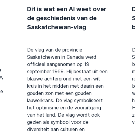
Dit is wat een AI weet over
D
de geschiedenis van de
Saskatchewan-vlag
b
De vlag van de provincie
D
Saskatchewan in Canada werd
S
officieel aangenomen op 19
b
n
september 1969. Hij bestaat uit een
m
w,
blauwe achtergrond met een wit
r
kruis in het midden met daarin een
b
le
gouden zon met een gouden
w
lauwerkrans. De vlag symboliseert
h
het optimisme en de vooruitgang
H
van het land. De vlag wordt ook
z
gezien als symbool voor de
v
diversiteit aan culturen en