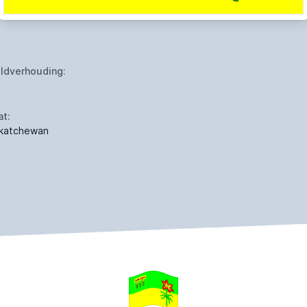
ldverhouding:
at:
katchewan