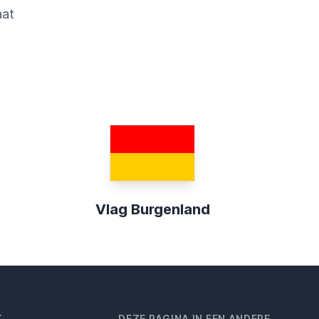
aat
Vlag Burgenland
K
DEZE PAGINA IN EEN ANDERE