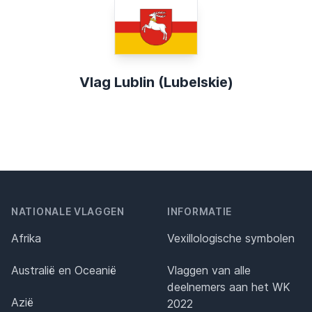
Vlag Lublin (Lubelskie)
NATIONALE VLAGGEN
INFORMATIE
Afrika
Vexillologische symbolen
Australië en Oceanië
Vlaggen van alle
deelnemers aan het WK
Azië
2022