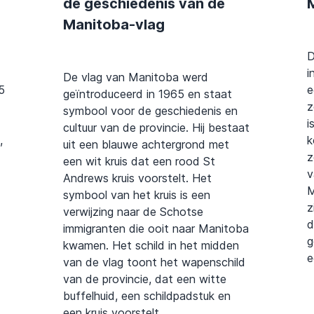
de geschiedenis van de
Manitoba-vlag
D
i
De vlag van Manitoba werd
5
e
geïntroduceerd in 1965 en staat
z
symbool voor de geschiedenis en
i
cultuur van de provincie. Hij bestaat
,
k
uit een blauwe achtergrond met
z
een wit kruis dat een rood St
v
Andrews kruis voorstelt. Het
M
symbool van het kruis is een
z
verwijzing naar de Schotse
d
immigranten die ooit naar Manitoba
g
kwamen. Het schild in het midden
e
van de vlag toont het wapenschild
van de provincie, dat een witte
buffelhuid, een schildpadstuk en
een kruis voorstelt.