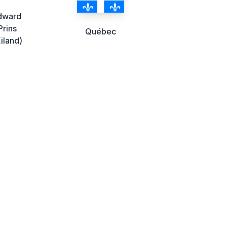
dward
Prins
Québec
iland)