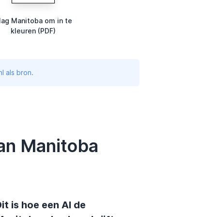
lag Manitoba om in te
kleuren (PDF)
l als bron.
van Manitoba
it is hoe een AI de