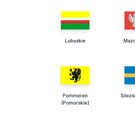
Lubuskie
Mazo
Pommeren
Silezi
(Pomorskie)