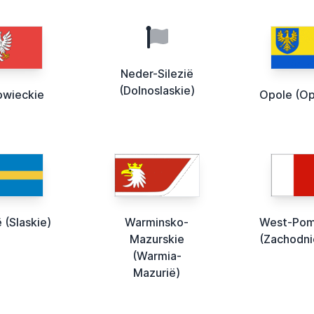
Neder-Silezië
(Dolnoslaskie)
wieckie
Opole (Op
ë (Slaskie)
Warminsko-
West-Po
Mazurskie
(Zachodni
(Warmia-
Mazurië)