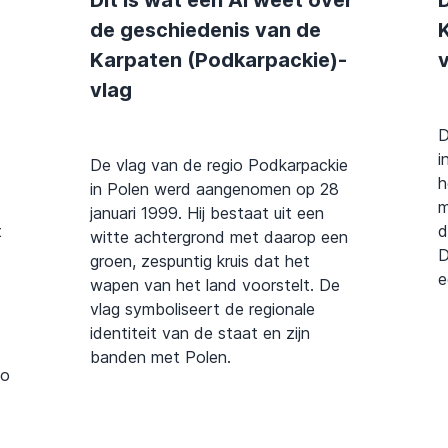
Dit is wat een AI weet over
D
de geschiedenis van de
Karpaten (Podkarpackie)-
v
vlag
D
i
De vlag van de regio Podkarpackie
h
in Polen werd aangenomen op 28
m
januari 1999. Hij bestaat uit een
t
d
witte achtergrond met daarop een
D
groen, zespuntig kruis dat het
e
wapen van het land voorstelt. De
vlag symboliseert de regionale
identiteit van de staat en zijn
banden met Polen.
io