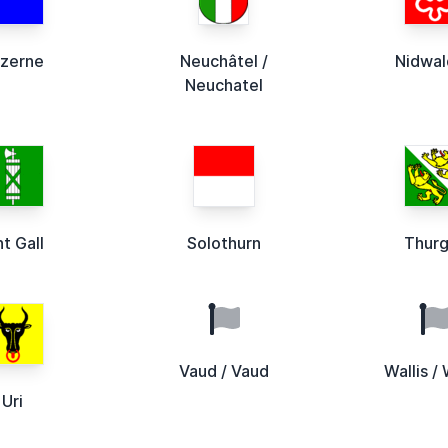
zerne
Neuchâtel /
Nidwa
Neuchatel
nt Gall
Solothurn
Thur
Vaud / Vaud
Wallis / 
Uri