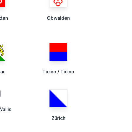
lden
Obwalden
gau
Ticino / Ticino
Wallis
Zürich