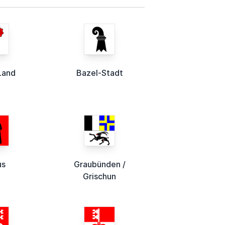
Land
Bazel-Stadt
us
Graubünden /
Grischun