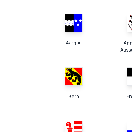
Aargau
App
Auss
Bern
Fr