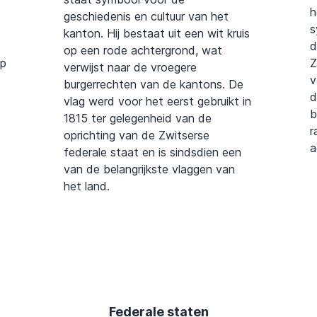
h
geschiedenis en cultuur van het
s
kanton. Hij bestaat uit een wit kruis
d
op een rode achtergrond, wat
op
Z
verwijst naar de vroegere
v
burgerrechten van de kantons. De
d
vlag werd voor het eerst gebruikt in
b
1815 ter gelegenheid van de
r
oprichting van de Zwitserse
a
federale staat en is sindsdien een
van de belangrijkste vlaggen van
het land.
Federale staten