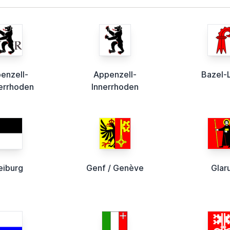
enzell-
Appenzell-
Bazel-
errhoden
Innerrhoden
eiburg
Genf / Genève
Glar