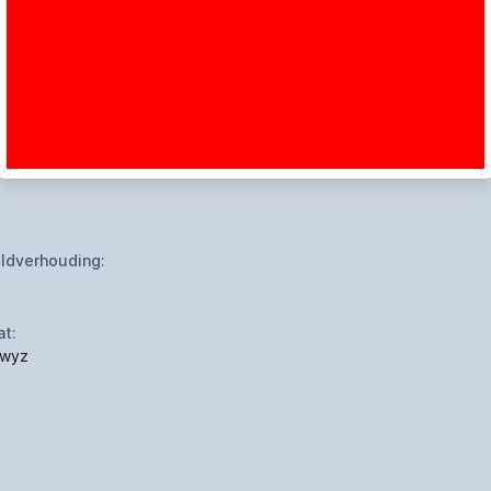
ldverhouding:
at:
wyz