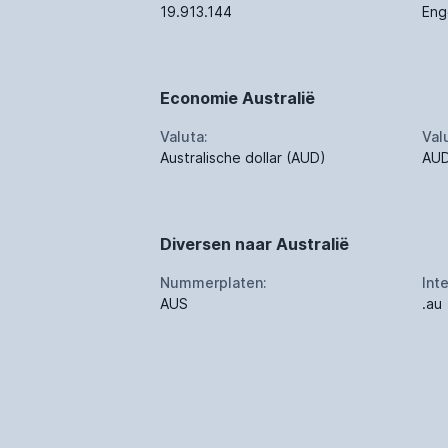
19.913.144
Eng
Economie Australië
Valuta:
Val
Australische dollar (AUD)
AU
Diversen naar Australië
Nummerplaten:
Int
AUS
.au