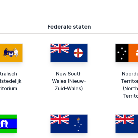
Federale staten
tralisch
New South
Noorde
stedelijk
Wales (Nieuw-
Territo
ritorium
Zuid-Wales)
(North
Territ