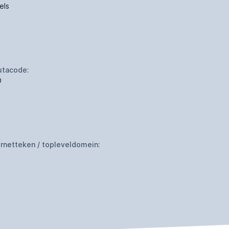
els
utacode:
D
ernetteken / topleveldomein: