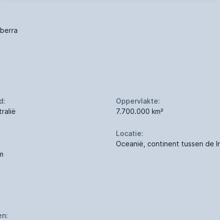
berra
d:
Oppervlakte:
ralië
7.700.000 km²
Locatie:
Oceanië, continent tussen de I
m
en: