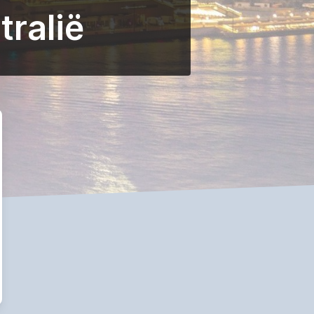
tralië