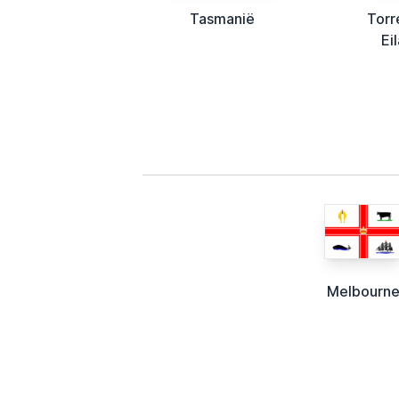
Tasmanië
Torr
Ei
Melbourn