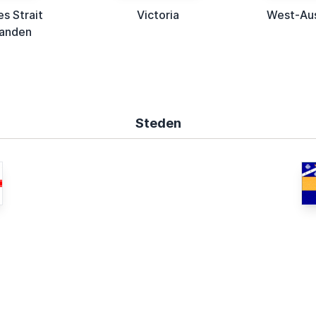
es Strait
Victoria
West-Aus
landen
Steden
e