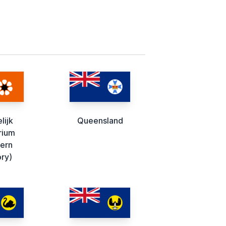
lijk
Queensland
rium
ern
ory)