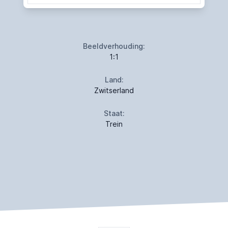
Beeldverhouding:
1:1
Land:
Zwitserland
Staat:
Trein