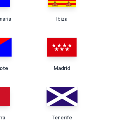
naria
Ibiza
rote
Madrid
ra
Tenerife