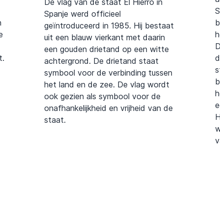
De vlag van de staat El Hierro in
S
Spanje werd officieel
n
b
geïntroduceerd in 1985. Hij bestaat
e
h
uit een blauw vierkant met daarin
D
een gouden drietand op een witte
t.
d
achtergrond. De drietand staat
s
symbool voor de verbinding tussen
b
het land en de zee. De vlag wordt
h
ook gezien als symbool voor de
e
onafhankelijkheid en vrijheid van de
H
staat.
w
v