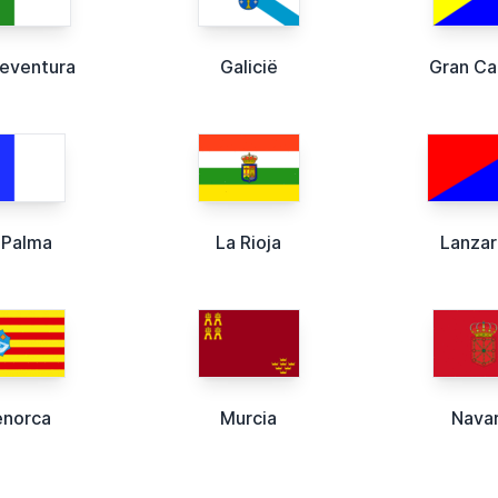
teventura
Galicië
Gran Ca
 Palma
La Rioja
Lanza
norca
Murcia
Navar