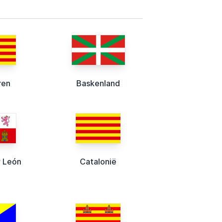
ren
Baskenland
y León
Catalonië