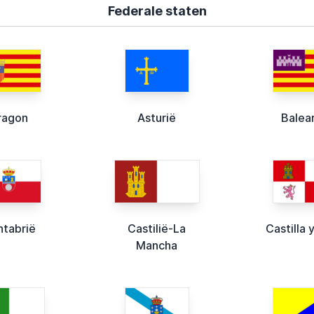
Federale staten
ragon
Asturië
Balea
ntabrië
Castilië-La
Castilla 
Mancha