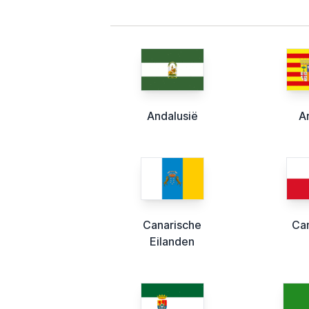
Andalusië
A
Canarische
Ca
Eilanden