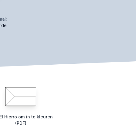
aal:
rde
El Hierro om in te kleuren
(PDF)